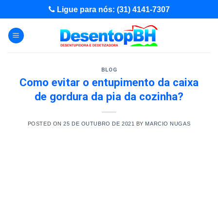
Skip
Ligue para nós: (31) 4141-7307
to
content
BLOG
Como evitar o entupimento da caixa
de gordura da pia da cozinha?
POSTED ON
25 DE OUTUBRO DE 2021
BY
MARCIO NUGAS