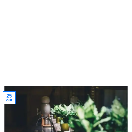
25
out