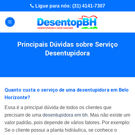
Skip
Ligue para nós: (31) 4141-7307
to
content
Principais Dúvidas sobre Serviço
Desentupidora
Quanto custa o serviço de uma desentupidora em Belo
Horizonte?
Essa é a principal dúvida de todos os clientes que
precisam de uma
desentupidora em bh
. Mas não existe um
valor padrão, pois depende de vários fatores. Por exemplo:
Se o cliente possui a planta hidráulica, se conhece o