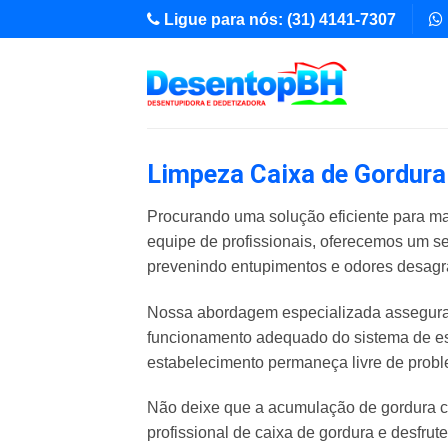
Skip
Ligue para nós: (31) 4141-7307
to
content
Limpeza Caixa de Gordura 
Procurando uma solução eficiente para ma
equipe de profissionais, oferecemos um s
prevenindo entupimentos e odores desagr
Nossa abordagem especializada assegura 
funcionamento adequado do sistema de es
estabelecimento permaneça livre de pro
Não deixe que a acumulação de gordura c
profissional de caixa de gordura e desfrut