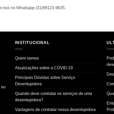
me-nos no Whatsapp (31)99123-9635.
INSTITUCIONAL
UL
Quem somos
Pod
des
Atualizações sobre a COVID-19
Des
Principais Dúvidas sobre Serviço
Desentupidora
Com
o ou
Quando deve contratar os serviços de uma
Qual
desentupidora?
Ent
Vantagens de contratar nossa desentupidora
Pro