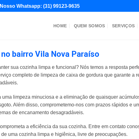
Nosso Whatsapp:
(31) 99123-9635
HOME
QUEM SOMOS
SERVIÇOS
no bairro Vila Nova Paraíso
nter sua cozinha limpa e funcional? Nós temos a resposta perf
erviço completo de limpeza de caixa de gordura que garante a 
adáveis.
uma limpeza minuciosa e a eliminação de quaisquer acúmulos 
goto. Além disso, comprometemo-nos com prazos rápidos e um 
blemas de encanamento desagradáveis.
omprometa a eficiência da sua cozinha. Entre em contato con
e de uma cozinha limpa e higiênica, livre de preocupações.