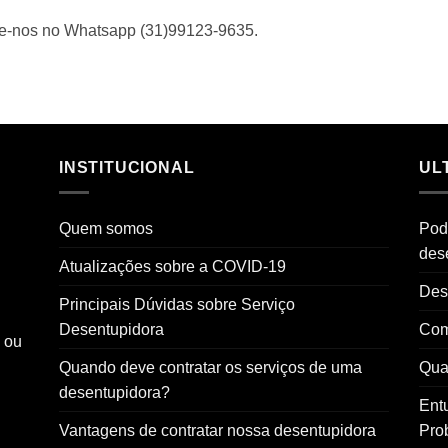
me-nos no Whatsapp (31)99123-9635.
INSTITUCIONAL
UL
Quem somos
Pod
des
Atualizações sobre a COVID-19
Des
Principais Dúvidas sobre Serviço
Desentupidora
Com
o ou
Quando deve contratar os serviços de uma
Qual
desentupidora?
Ent
Vantagens de contratar nossa desentupidora
Pro