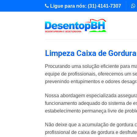
Skip
Ligue para nós: (31) 4141-7307
to
content
Limpeza Caixa de Gordura 
Procurando uma solução eficiente para ma
equipe de profissionais, oferecemos um s
prevenindo entupimentos e odores desagr
Nossa abordagem especializada assegura 
funcionamento adequado do sistema de es
estabelecimento permaneça livre de pro
Não deixe que a acumulação de gordura c
profissional de caixa de gordura e desfrut