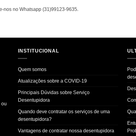
me-nos no Whatsapp (31)99123-9635.
INSTITUCIONAL
UL
Quem somos
Pod
des
Atualizações sobre a COVID-19
Des
Principais Dúvidas sobre Serviço
Desentupidora
Com
o ou
Quando deve contratar os serviços de uma
Qual
desentupidora?
Ent
Vantagens de contratar nossa desentupidora
Pro