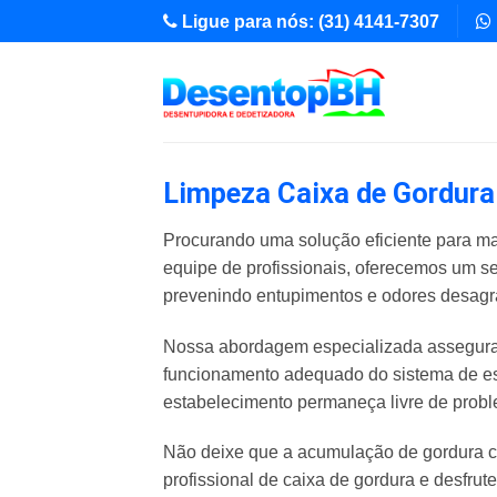
Skip
Ligue para nós: (31) 4141-7307
to
content
Limpeza Caixa de Gordura 
Procurando uma solução eficiente para ma
equipe de profissionais, oferecemos um s
prevenindo entupimentos e odores desagr
Nossa abordagem especializada assegura 
funcionamento adequado do sistema de es
estabelecimento permaneça livre de pro
Não deixe que a acumulação de gordura c
profissional de caixa de gordura e desfrut