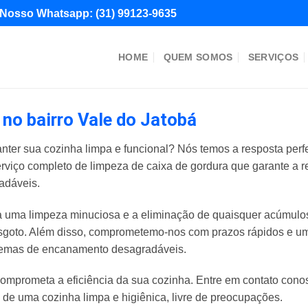
Nosso Whatsapp:
(31) 99123-9635
HOME
QUEM SOMOS
SERVIÇOS
no bairro Vale do Jatobá
nter sua cozinha limpa e funcional? Nós temos a resposta perf
erviço completo de limpeza de caixa de gordura que garante a 
adáveis.
uma limpeza minuciosa e a eliminação de quaisquer acúmulos 
goto. Além disso, comprometemo-nos com prazos rápidos e um 
blemas de encanamento desagradáveis.
omprometa a eficiência da sua cozinha. Entre em contato con
e de uma cozinha limpa e higiênica, livre de preocupações.