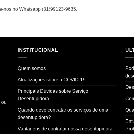
me-nos no Whatsapp (31)99123-9635.
INSTITUCIONAL
UL
Quem somos
Pod
des
Atualizações sobre a COVID-19
Des
Principais Dúvidas sobre Serviço
Desentupidora
Com
o ou
Quando deve contratar os serviços de uma
Qual
desentupidora?
Ent
Vantagens de contratar nossa desentupidora
Pro