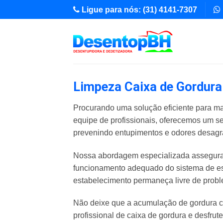
Skip
Ligue para nós: (31) 4141-7307
to
content
Limpeza Caixa de Gordura
Procurando uma solução eficiente para ma
equipe de profissionais, oferecemos um s
prevenindo entupimentos e odores desagr
Nossa abordagem especializada assegura 
funcionamento adequado do sistema de es
estabelecimento permaneça livre de pro
Não deixe que a acumulação de gordura c
profissional de caixa de gordura e desfrut