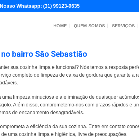
Nosso Whatsapp:
(31) 99123-9635
HOME
QUEM SOMOS
SERVIÇOS
 no bairro São Sebastião
nter sua cozinha limpa e funcional? Nós temos a resposta perf
erviço completo de limpeza de caixa de gordura que garante a 
adáveis.
uma limpeza minuciosa e a eliminação de quaisquer acúmulos 
goto. Além disso, comprometemo-nos com prazos rápidos e um 
blemas de encanamento desagradáveis.
omprometa a eficiência da sua cozinha. Entre em contato con
e de uma cozinha limpa e higiênica, livre de preocupações.