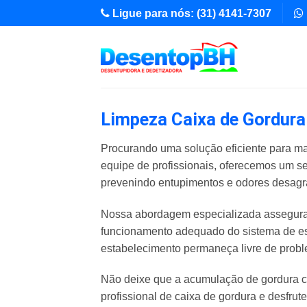
Skip
Ligue para nós: (31) 4141-7307
to
content
Limpeza Caixa de Gordura 
Procurando uma solução eficiente para ma
equipe de profissionais, oferecemos um s
prevenindo entupimentos e odores desagr
Nossa abordagem especializada assegura 
funcionamento adequado do sistema de es
estabelecimento permaneça livre de pro
Não deixe que a acumulação de gordura c
profissional de caixa de gordura e desfrut