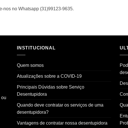
me-nos no Whatsapp (31)99123-9635.
INSTITUCIONAL
UL
Quem somos
Pod
des
Atualizações sobre a COVID-19
Des
Principais Dúvidas sobre Serviço
Desentupidora
Com
o ou
Quando deve contratar os serviços de uma
Qual
desentupidora?
Ent
Vantagens de contratar nossa desentupidora
Pro