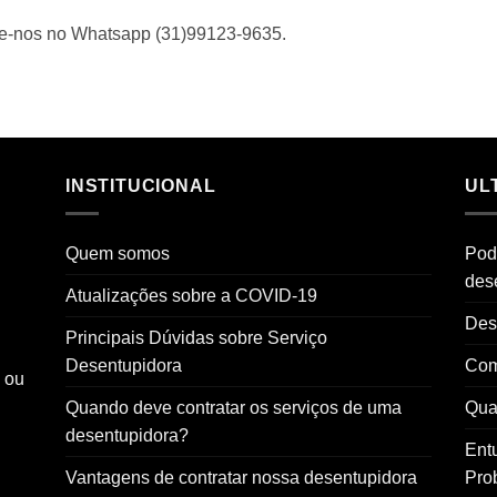
me-nos no Whatsapp (31)99123-9635.
INSTITUCIONAL
UL
Quem somos
Pod
des
Atualizações sobre a COVID-19
Des
Principais Dúvidas sobre Serviço
Desentupidora
Com
o ou
Quando deve contratar os serviços de uma
Qual
desentupidora?
Ent
Vantagens de contratar nossa desentupidora
Pro