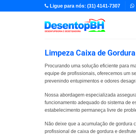
Skip
Ligue para nós: (31) 4141-7307
to
content
Limpeza Caixa de Gordura
Procurando uma solução eficiente para ma
equipe de profissionais, oferecemos um s
prevenindo entupimentos e odores desagr
Nossa abordagem especializada assegura 
funcionamento adequado do sistema de es
estabelecimento permaneça livre de pro
Não deixe que a acumulação de gordura c
profissional de caixa de gordura e desfrut