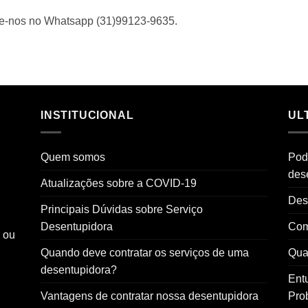
me-nos no Whatsapp (31)99123-9635.
INSTITUCIONAL
UL
Quem somos
Pod
des
Atualizações sobre a COVID-19
Des
Principais Dúvidas sobre Serviço
Desentupidora
Com
o ou
Quando deve contratar os serviços de uma
Qual
desentupidora?
Ent
Vantagens de contratar nossa desentupidora
Pro