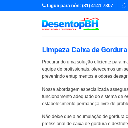
Skip
Ligue para nós: (31) 4141-7307
to
content
Limpeza Caixa de Gordura 
Procurando uma solução eficiente para ma
equipe de profissionais, oferecemos um s
prevenindo entupimentos e odores desagr
Nossa abordagem especializada assegura 
funcionamento adequado do sistema de es
estabelecimento permaneça livre de pro
Não deixe que a acumulação de gordura c
profissional de caixa de gordura e desfrut