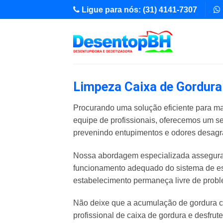
Skip
Ligue para nós: (31) 4141-7307
to
content
Limpeza Caixa de Gordura
Procurando uma solução eficiente para ma
equipe de profissionais, oferecemos um s
prevenindo entupimentos e odores desagr
Nossa abordagem especializada assegura 
funcionamento adequado do sistema de es
estabelecimento permaneça livre de pro
Não deixe que a acumulação de gordura c
profissional de caixa de gordura e desfrut