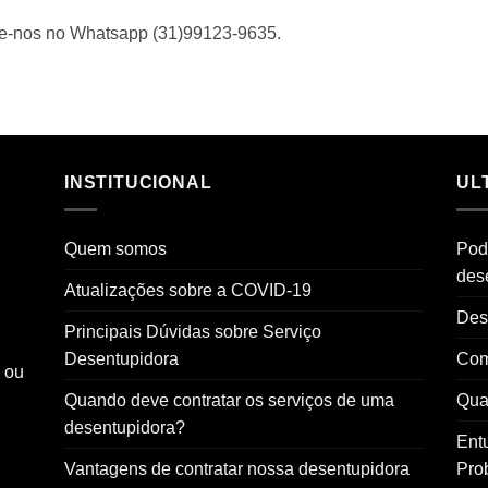
me-nos no Whatsapp (31)99123-9635.
INSTITUCIONAL
UL
Quem somos
Pod
des
Atualizações sobre a COVID-19
Des
Principais Dúvidas sobre Serviço
Desentupidora
Com
o ou
Quando deve contratar os serviços de uma
Qual
desentupidora?
Ent
Vantagens de contratar nossa desentupidora
Pro