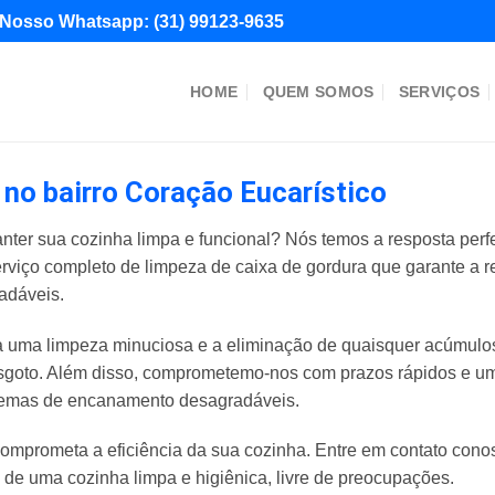
Nosso Whatsapp:
(31) 99123-9635
HOME
QUEM SOMOS
SERVIÇOS
 no bairro Coração Eucarístico
nter sua cozinha limpa e funcional? Nós temos a resposta perf
erviço completo de limpeza de caixa de gordura que garante a 
adáveis.
uma limpeza minuciosa e a eliminação de quaisquer acúmulos 
goto. Além disso, comprometemo-nos com prazos rápidos e um 
blemas de encanamento desagradáveis.
omprometa a eficiência da sua cozinha. Entre em contato con
e de uma cozinha limpa e higiênica, livre de preocupações.