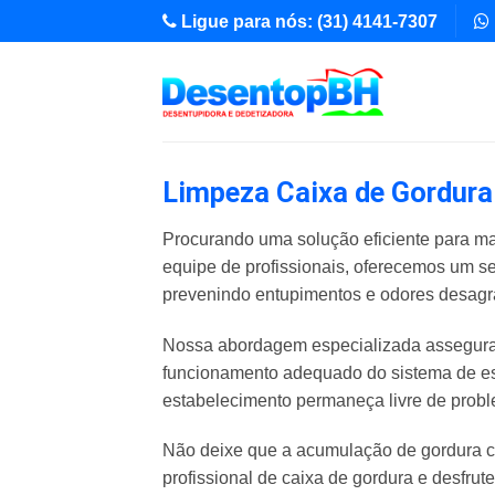
Skip
Ligue para nós: (31) 4141-7307
to
content
Limpeza Caixa de Gordura 
Procurando uma solução eficiente para ma
equipe de profissionais, oferecemos um s
prevenindo entupimentos e odores desagr
Nossa abordagem especializada assegura 
funcionamento adequado do sistema de es
estabelecimento permaneça livre de pro
Não deixe que a acumulação de gordura c
profissional de caixa de gordura e desfrut