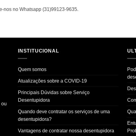
me-nos no Whatsapp (31)99123-9635.
INSTITUCIONAL
UL
Quem somos
Pod
des
Atualizações sobre a COVID-19
Des
Principais Dúvidas sobre Serviço
Desentupidora
Com
o ou
Quando deve contratar os serviços de uma
Qual
desentupidora?
Ent
Vantagens de contratar nossa desentupidora
Pro